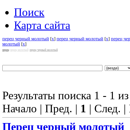
Поиск
Карта сайта
перец черный молотый
[
x
]
перец черный молотый
[
x
]
перец че
молотый
[
x
]
перец
перец молотый
перец черный молотый
Результаты поиска 1 - 1 из
Начало | Пред. |
1
| След. |
Перец черный молотый