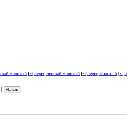
рный молотый
[
x
]
перец черный молотый
[
x
]
перец молотый
[
x
]
п