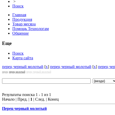
>
Поиск
Главная
Продукция
Товар месяца
Помощь Технологам
Общение
Еще
Поиск
Карта сайта
перец черный молотый
[
x
]
перец черный молотый
[
x
]
перец че
перец
перец молотый
перец черный молотый
Результаты поиска 1 - 1 из 1
Начало | Пред. |
1
| След. | Конец
Перец черный молотый