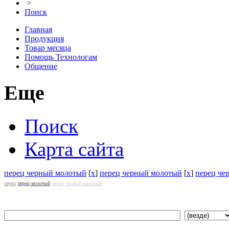
>
Поиск
Главная
Продукция
Товар месяца
Помощь Технологам
Общение
Еще
Поиск
Карта сайта
перец черный молотый
[
x
]
перец черный молотый
[
x
]
перец че
перец
перец молотый
перец черный молотый