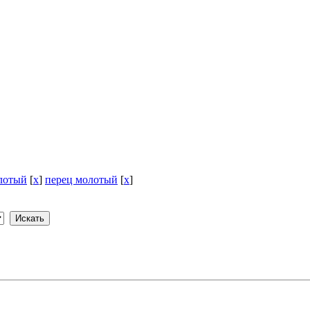
лотый
[
x
]
перец молотый
[
x
]