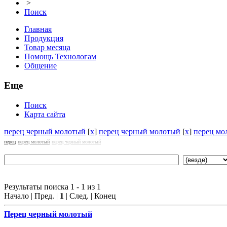
>
Поиск
Главная
Продукция
Товар месяца
Помощь Технологам
Общение
Еще
Поиск
Карта сайта
перец черный молотый
[
x
]
перец черный молотый
[
x
]
перец мо
перец
перец молотый
перец черный молотый
Результаты поиска 1 - 1 из 1
Начало | Пред. |
1
| След. | Конец
Перец черный молотый