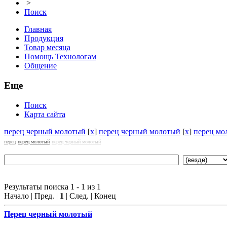
>
Поиск
Главная
Продукция
Товар месяца
Помощь Технологам
Общение
Еще
Поиск
Карта сайта
перец черный молотый
[
x
]
перец черный молотый
[
x
]
перец мо
перец
перец молотый
перец черный молотый
Результаты поиска 1 - 1 из 1
Начало | Пред. |
1
| След. | Конец
Перец
черный молотый