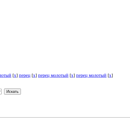
лотый
[
x
]
перец
[
x
]
перец молотый
[
x
]
перец молотый
[
x
]