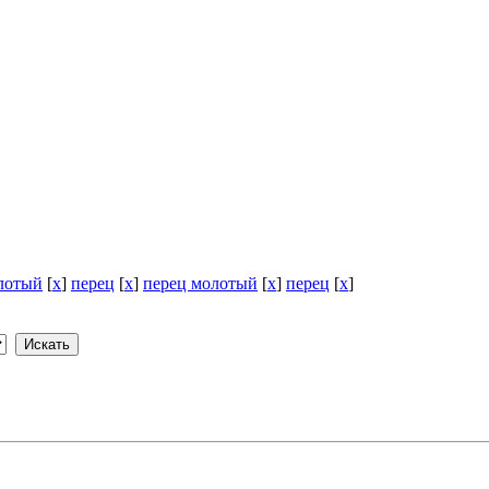
лотый
[
x
]
перец
[
x
]
перец молотый
[
x
]
перец
[
x
]