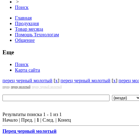
>
Поиск
Главная
Продукция
Товар месяца
Помощь Технологам
Общение
Еще
Поиск
Карта сайта
перец черный молотый
[
x
]
перец черный молотый
[
x
]
перец мо
перец
перец молотый
перец черный молотый
Результаты поиска 1 - 1 из 1
Начало | Пред. |
1
| След. | Конец
Перец
черный молотый