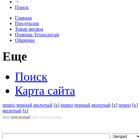
>
Поиск
Главная
Продукция
Товар месяца
Помощь Технологам
Общение
Еще
Поиск
Карта сайта
перец черный молотый
[
x
]
перец черный молотый
[
x
]
перец
[
x
]
молотый
[
x
]
перец
перец молотый
перец черный молотый