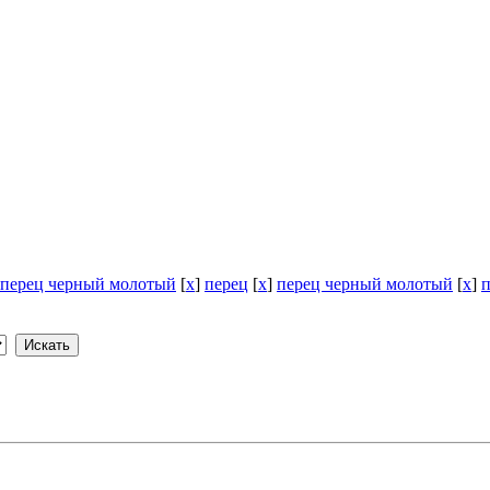
перец черный молотый
[
x
]
перец
[
x
]
перец черный молотый
[
x
]