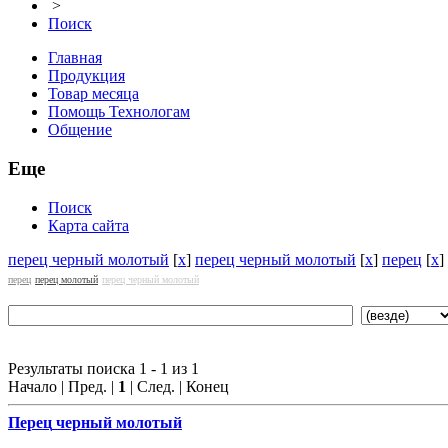
>
Поиск
Главная
Продукция
Товар месяца
Помощь Технологам
Общение
Еще
Поиск
Карта сайта
перец черный молотый
[
x
]
перец черный молотый
[
x
]
перец
[
x
]
перец
перец молотый
перец черный молотый
Результаты поиска 1 - 1 из 1
Начало | Пред. |
1
| След. | Конец
Перец
черный молотый