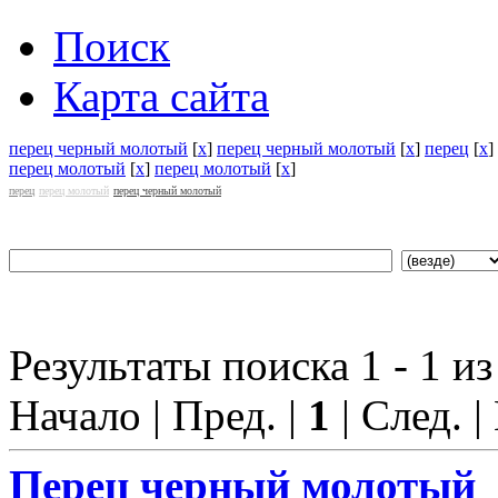
Поиск
Карта сайта
перец черный молотый
[
x
]
перец черный молотый
[
x
]
перец
[
x
]
перец молотый
[
x
]
перец молотый
[
x
]
перец
перец молотый
перец черный молотый
Результаты поиска 1 - 1 из
Начало | Пред. |
1
| След. |
Перец
черный молотый