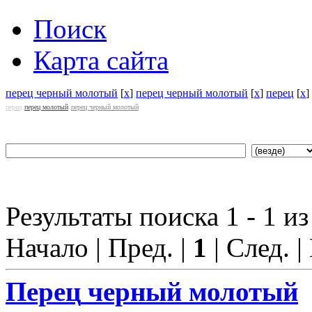
Поиск
Карта сайта
перец черный молотый
[
x
]
перец черный молотый
[
x
]
перец
[
x
]
перец
перец молотый
перец черный молотый
Результаты поиска 1 - 1 из
Начало | Пред. |
1
| След. |
Перец
черный молотый