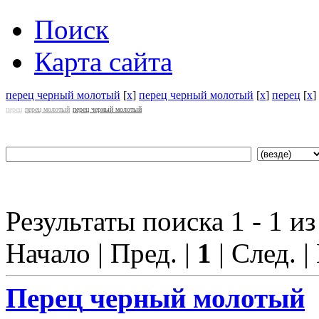
Поиск
Карта сайта
перец черный молотый
[
x
]
перец черный молотый
[
x
]
перец
[
x
]
перец
перец молотый
перец черный молотый
Результаты поиска 1 - 1 из
Начало | Пред. |
1
| След. |
Перец
черный молотый