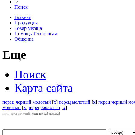
>
Поиск
Главная
Продукция
Товар месяца
Помощь Технологам
Общение
Еще
Поиск
Карта сайта
перец черный молотый
[
x
]
перец молотый
[
x
]
перец черный мо
молотый
[
x
]
перец молотый
[
x
]
перец
перец молотый
перец черный молотый