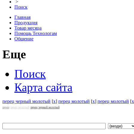
>
Поиск
Главная
Продукция
Товар месяца
Помощь Технологам
Общение
Еще
Поиск
Карта сайта
перец черный молотый
[
x
]
перец молотый
[
x
]
перец молотый
[
x
перец
перец молотый
перец черный молотый