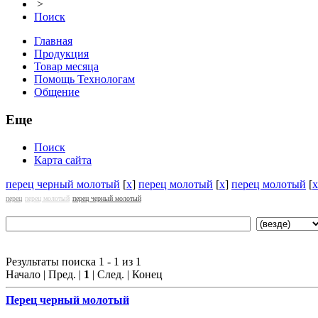
>
Поиск
Главная
Продукция
Товар месяца
Помощь Технологам
Общение
Еще
Поиск
Карта сайта
перец черный молотый
[
x
]
перец молотый
[
x
]
перец молотый
[
x
перец
перец молотый
перец черный молотый
Результаты поиска 1 - 1 из 1
Начало | Пред. |
1
| След. | Конец
Перец
черный молотый