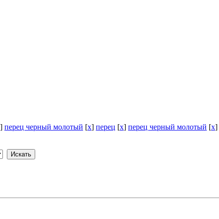
]
перец черный молотый
[
x
]
перец
[
x
]
перец черный молотый
[
x