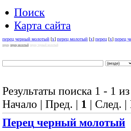
Поиск
Карта сайта
перец черный молотый
[
x
]
перец молотый
[
x
]
перец
[
x
]
перец 
перец
перец молотый
перец черный молотый
Результаты поиска 1 - 1 из
Начало | Пред. |
1
| След. |
Перец
черный молотый