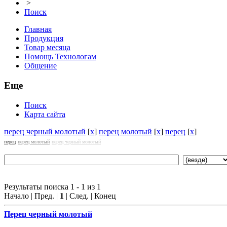
>
Поиск
Главная
Продукция
Товар месяца
Помощь Технологам
Общение
Еще
Поиск
Карта сайта
перец черный молотый
[
x
]
перец молотый
[
x
]
перец
[
x
]
перец
перец молотый
перец черный молотый
Результаты поиска 1 - 1 из 1
Начало | Пред. |
1
| След. | Конец
Перец
черный молотый