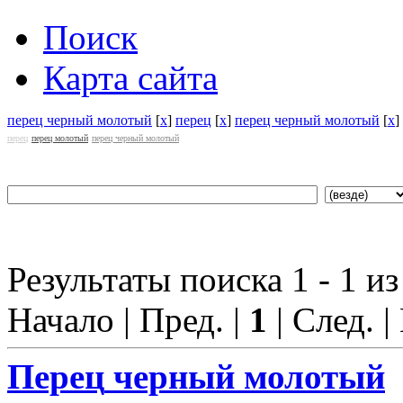
Поиск
Карта сайта
перец черный молотый
[
x
]
перец
[
x
]
перец черный молотый
[
x
]
перец
перец молотый
перец черный молотый
Результаты поиска 1 - 1 из
Начало | Пред. |
1
| След. |
Перец
черный молотый