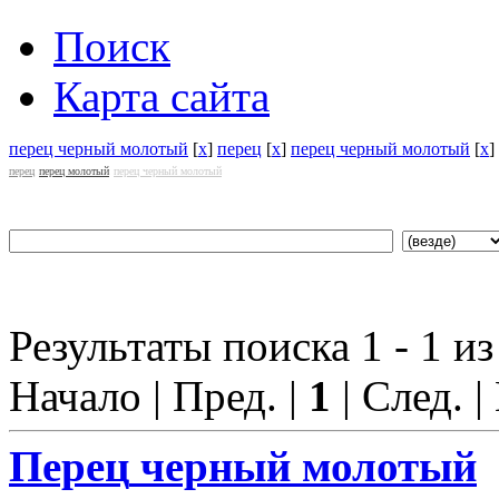
Поиск
Карта сайта
перец черный молотый
[
x
]
перец
[
x
]
перец черный молотый
[
x
]
перец
перец молотый
перец черный молотый
Результаты поиска 1 - 1 из
Начало | Пред. |
1
| След. |
Перец
черный молотый