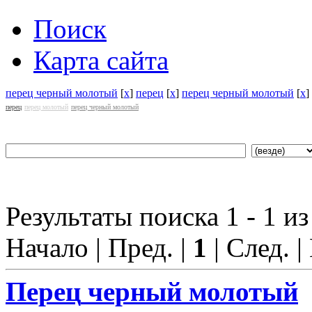
Поиск
Карта сайта
перец черный молотый
[
x
]
перец
[
x
]
перец черный молотый
[
x
]
перец
перец молотый
перец черный молотый
Результаты поиска 1 - 1 из
Начало | Пред. |
1
| След. |
Перец
черный молотый