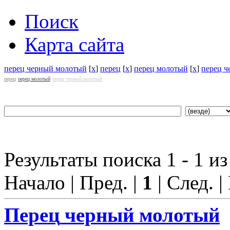
Поиск
Карта сайта
перец черный молотый
[
x
]
перец
[
x
]
перец молотый
[
x
]
перец 
перец
перец молотый
перец черный молотый
Результаты поиска 1 - 1 из
Начало | Пред. |
1
| След. |
Перец
черный молотый