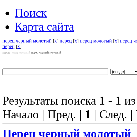
Поиск
Карта сайта
перец черный молотый
[
x
]
перец
[
x
]
перец молотый
[
x
]
перец 
перец
[
x
]
перец
перец молотый
перец черный молотый
Результаты поиска 1 - 1 из
Начало | Пред. |
1
| След. |
Перец
черный молотый