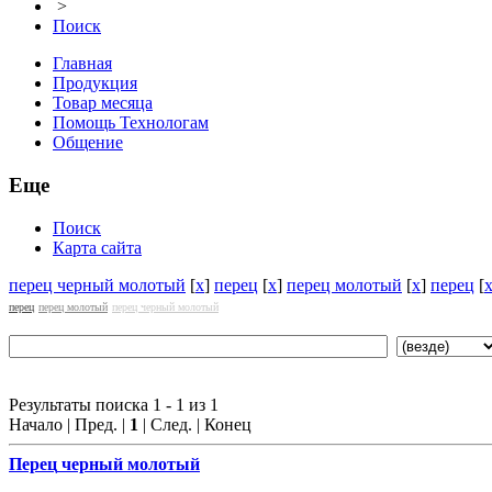
>
Поиск
Главная
Продукция
Товар месяца
Помощь Технологам
Общение
Еще
Поиск
Карта сайта
перец черный молотый
[
x
]
перец
[
x
]
перец молотый
[
x
]
перец
[
перец
перец молотый
перец черный молотый
Результаты поиска 1 - 1 из 1
Начало | Пред. |
1
| След. | Конец
Перец
черный молотый