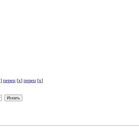
x
]
перец
[
x
]
перец
[
x
]