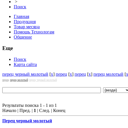
>
Поиск
Главная
Продукция
Товар месяца
Помощь Технологам
Общение
Еще
Поиск
Карта сайта
перец черный молотый
[
x
]
перец
[
x
]
перец
[
x
]
перец молотый
[
перец
перец молотый
перец черный молотый
Результаты поиска 1 - 1 из 1
Начало | Пред. |
1
| След. | Конец
Перец
черный молотый