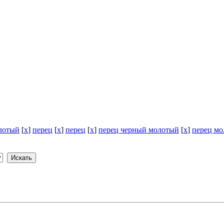
лотый
[
x
]
перец
[
x
]
перец
[
x
]
перец черный молотый
[
x
]
перец м