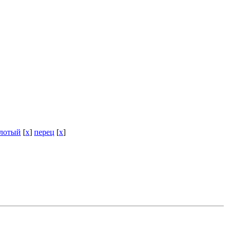
олотый
[
x
]
перец
[
x
]