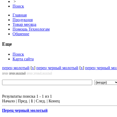
>
Поиск
Главная
Продукция
Товар месяца
Помощь Технологам
Общение
Еще
Поиск
Карта сайта
перец молотый
[
x
]
перец черный молотый
[
x
]
перец черный мо
перец
перец молотый
перец черный молотый
Результаты поиска 1 - 1 из 1
Начало | Пред. |
1
| След. | Конец
Перец
черный молотый