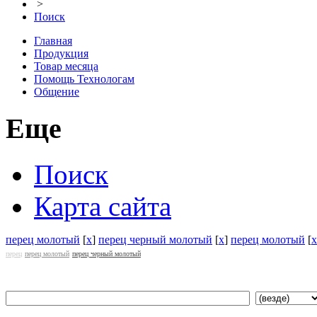
>
Поиск
Главная
Продукция
Товар месяца
Помощь Технологам
Общение
Еще
Поиск
Карта сайта
перец молотый
[
x
]
перец черный молотый
[
x
]
перец молотый
[
x
перец
перец молотый
перец черный молотый