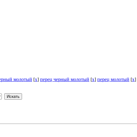
черный молотый
[
x
]
перец черный молотый
[
x
]
перец молотый
[
x