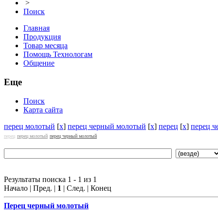
>
Поиск
Главная
Продукция
Товар месяца
Помощь Технологам
Общение
Еще
Поиск
Карта сайта
перец молотый
[
x
]
перец черный молотый
[
x
]
перец
[
x
]
перец 
перец
перец молотый
перец черный молотый
Результаты поиска 1 - 1 из 1
Начало | Пред. |
1
| След. | Конец
Перец
черный молотый