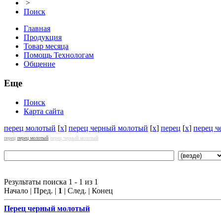
>
Поиск
Главная
Продукция
Товар месяца
Помощь Технологам
Общение
Еще
Поиск
Карта сайта
перец молотый
[
x
]
перец черный молотый
[
x
]
перец
[
x
]
перец 
перец
перец молотый
перец черный молотый
Результаты поиска 1 - 1 из 1
Начало | Пред. |
1
| След. | Конец
Перец
черный молотый