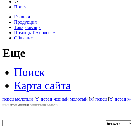
>
Поиск
Главная
Продукция
Товар месяца
Помощь Технологам
Общение
Еще
Поиск
Карта сайта
перец молотый
[
x
]
перец черный молотый
[
x
]
перец
[
x
]
перец 
перец
перец молотый
перец черный молотый