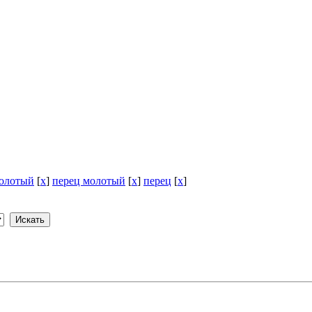
молотый
[
x
]
перец молотый
[
x
]
перец
[
x
]