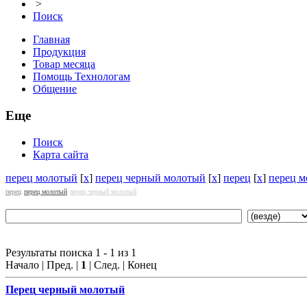
>
Поиск
Главная
Продукция
Товар месяца
Помощь Технологам
Общение
Еще
Поиск
Карта сайта
перец молотый
[
x
]
перец черный молотый
[
x
]
перец
[
x
]
перец 
перец
перец молотый
перец черный молотый
Результаты поиска 1 - 1 из 1
Начало | Пред. |
1
| След. | Конец
Перец
черный молотый