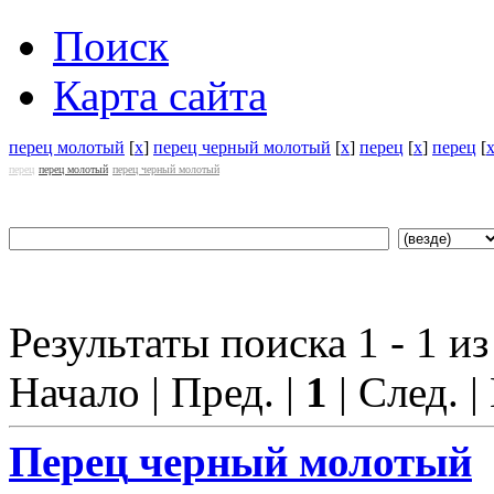
Поиск
Карта сайта
перец молотый
[
x
]
перец черный молотый
[
x
]
перец
[
x
]
перец
[
перец
перец молотый
перец черный молотый
Результаты поиска 1 - 1 из
Начало | Пред. |
1
| След. |
Перец
черный молотый