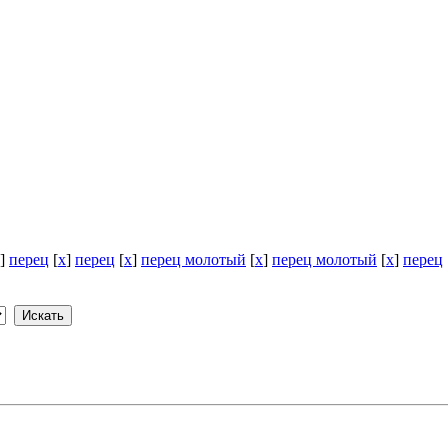
]
перец
[
x
]
перец
[
x
]
перец молотый
[
x
]
перец молотый
[
x
]
перец