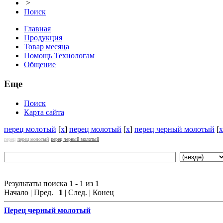
>
Поиск
Главная
Продукция
Товар месяца
Помощь Технологам
Общение
Еще
Поиск
Карта сайта
перец молотый
[
x
]
перец молотый
[
x
]
перец черный молотый
[
x
перец
перец молотый
перец черный молотый
Результаты поиска 1 - 1 из 1
Начало | Пред. |
1
| След. | Конец
Перец
черный молотый