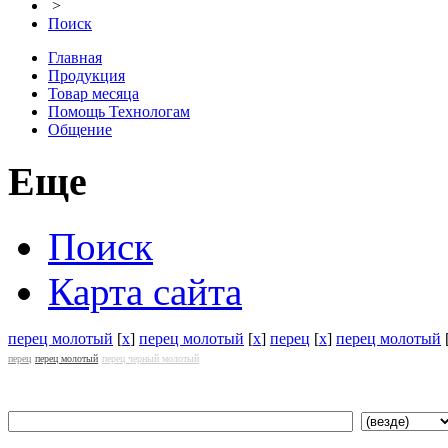
>
Поиск
Главная
Продукция
Товар месяца
Помощь Технологам
Общение
Еще
Поиск
Карта сайта
перец молотый
[
x
]
перец молотый
[
x
]
перец
[
x
]
перец молотый
перец
перец молотый
перец черный молотый