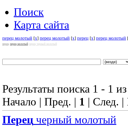
Поиск
Карта сайта
перец молотый
[
x
]
перец молотый
[
x
]
перец
[
x
]
перец молотый
перец
перец молотый
перец черный молотый
Результаты поиска 1 - 1 из
Начало | Пред. |
1
| След. |
Перец
черный молотый