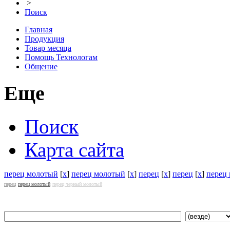
>
Поиск
Главная
Продукция
Товар месяца
Помощь Технологам
Общение
Еще
Поиск
Карта сайта
перец молотый
[
x
]
перец молотый
[
x
]
перец
[
x
]
перец
[
x
]
перец
перец
перец молотый
перец черный молотый