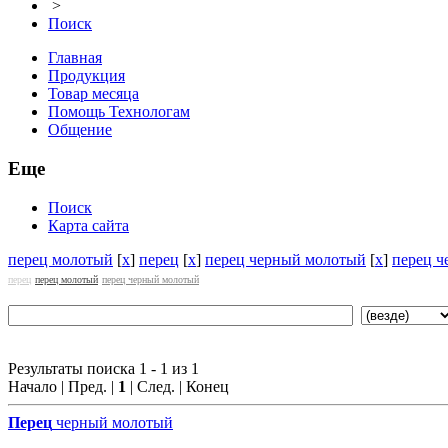
>
Поиск
Главная
Продукция
Товар месяца
Помощь Технологам
Общение
Еще
Поиск
Карта сайта
перец молотый
[
x
]
перец
[
x
]
перец черный молотый
[
x
]
перец 
перец
перец молотый
перец черный молотый
Результаты поиска 1 - 1 из 1
Начало | Пред. |
1
| След. | Конец
Перец
черный молотый