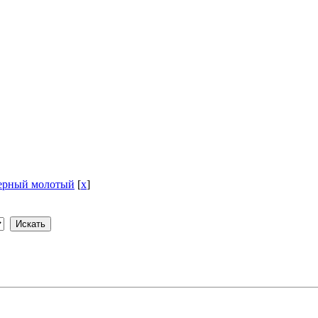
черный молотый
[
x
]