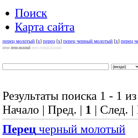
Поиск
Карта сайта
перец молотый
[
x
]
перец
[
x
]
перец черный молотый
[
x
]
перец 
перец
перец молотый
перец черный молотый
Результаты поиска 1 - 1 из
Начало | Пред. |
1
| След. |
Перец
черный молотый