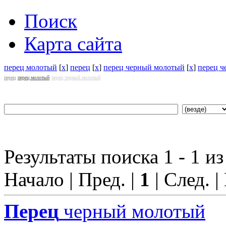
Поиск
Карта сайта
перец молотый
[
x
]
перец
[
x
]
перец черный молотый
[
x
]
перец 
перец
перец молотый
перец черный молотый
Результаты поиска 1 - 1 из
Начало | Пред. |
1
| След. |
Перец
черный молотый