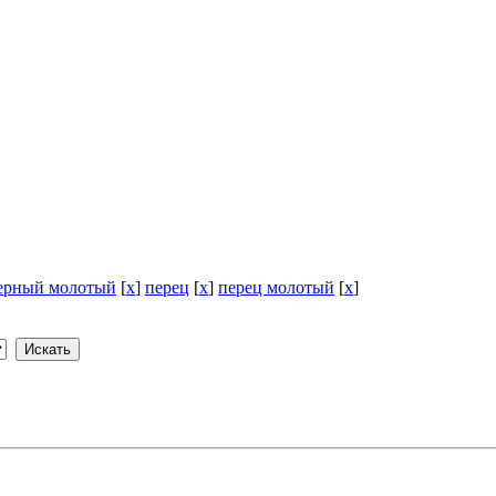
черный молотый
[
x
]
перец
[
x
]
перец молотый
[
x
]