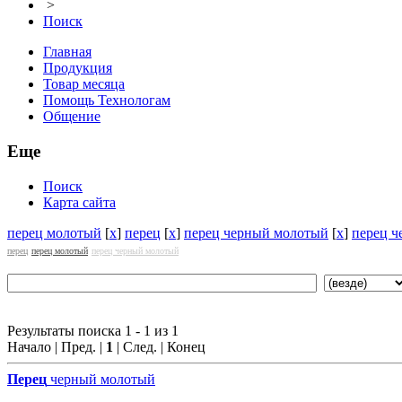
>
Поиск
Главная
Продукция
Товар месяца
Помощь Технологам
Общение
Еще
Поиск
Карта сайта
перец молотый
[
x
]
перец
[
x
]
перец черный молотый
[
x
]
перец 
перец
перец молотый
перец черный молотый
Результаты поиска 1 - 1 из 1
Начало | Пред. |
1
| След. | Конец
Перец
черный молотый