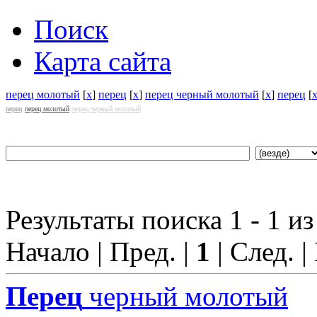
Поиск
Карта сайта
перец молотый
[
x
]
перец
[
x
]
перец черный молотый
[
x
]
перец
[
перец
перец молотый
перец черный молотый
Результаты поиска 1 - 1 из
Начало | Пред. |
1
| След. |
Перец
черный молотый