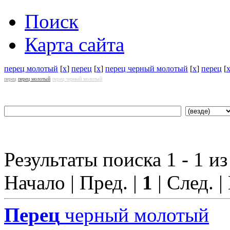
Поиск
Карта сайта
перец молотый
[
x
]
перец
[
x
]
перец черный молотый
[
x
]
перец
[
перец
перец молотый
перец черный молотый
Результаты поиска 1 - 1 из
Начало | Пред. |
1
| След. |
Перец
черный молотый