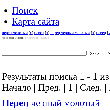
Поиск
Карта сайта
перец молотый
[
x
]
перец
[
x
]
перец черный молотый
[
x
]
перец
[
перец
перец молотый
перец черный молотый
Результаты поиска 1 - 1 из
Начало | Пред. |
1
| След. |
Перец
черный молотый