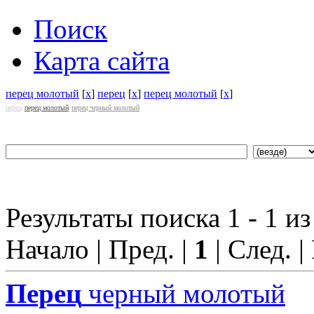
Поиск
Карта сайта
перец молотый
[
x
]
перец
[
x
]
перец молотый
[
x
]
перец
перец молотый
перец черный молотый
Результаты поиска 1 - 1 из
Начало | Пред. |
1
| След. |
Перец
черный молотый