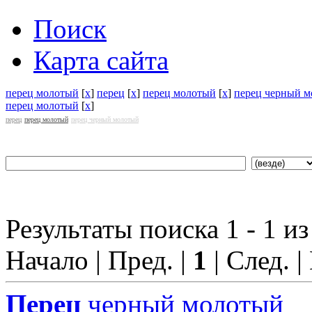
Поиск
Карта сайта
перец молотый
[
x
]
перец
[
x
]
перец молотый
[
x
]
перец черный 
перец молотый
[
x
]
перец
перец молотый
перец черный молотый
Результаты поиска 1 - 1 из
Начало | Пред. |
1
| След. |
Перец
черный молотый