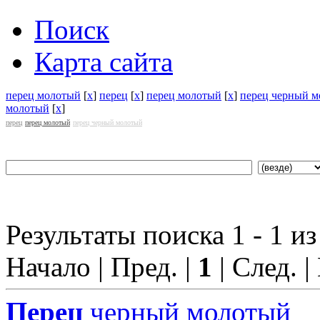
Поиск
Карта сайта
перец молотый
[
x
]
перец
[
x
]
перец молотый
[
x
]
перец черный 
молотый
[
x
]
перец
перец молотый
перец черный молотый
Результаты поиска 1 - 1 из
Начало | Пред. |
1
| След. |
Перец
черный молотый