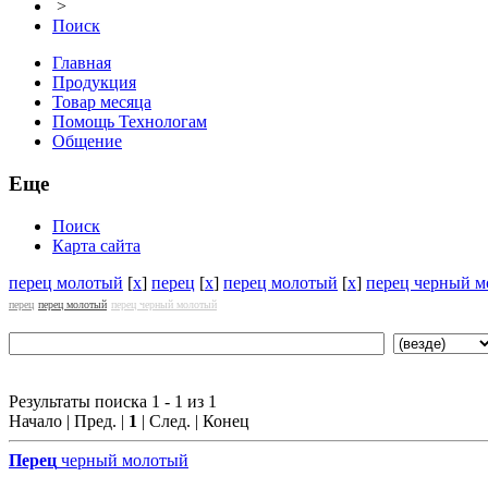
>
Поиск
Главная
Продукция
Товар месяца
Помощь Технологам
Общение
Еще
Поиск
Карта сайта
перец молотый
[
x
]
перец
[
x
]
перец молотый
[
x
]
перец черный 
перец
перец молотый
перец черный молотый
Результаты поиска 1 - 1 из 1
Начало | Пред. |
1
| След. | Конец
Перец
черный молотый