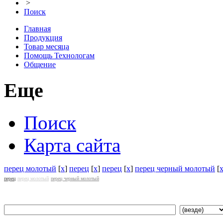
>
Поиск
Главная
Продукция
Товар месяца
Помощь Технологам
Общение
Еще
Поиск
Карта сайта
перец молотый
[
x
]
перец
[
x
]
перец
[
x
]
перец черный молотый
[
перец
перец молотый
перец черный молотый