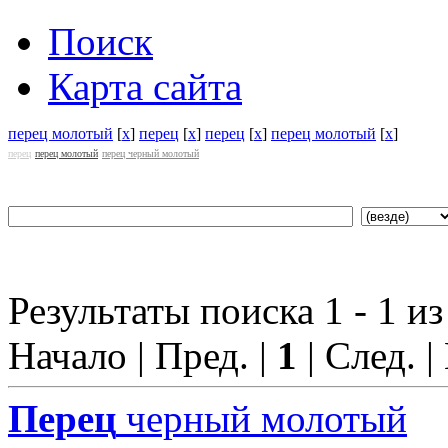
Поиск
Карта сайта
перец молотый
[
x
]
перец
[
x
]
перец
[
x
]
перец молотый
[
x
]
перец
перец молотый
перец черный молотый
Результаты поиска 1 - 1 из
Начало | Пред. |
1
| След. |
Перец
черный молотый