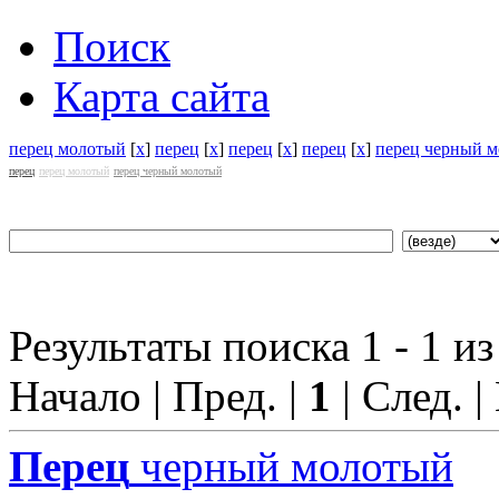
Поиск
Карта сайта
перец молотый
[
x
]
перец
[
x
]
перец
[
x
]
перец
[
x
]
перец черный 
перец
перец молотый
перец черный молотый
Результаты поиска 1 - 1 из
Начало | Пред. |
1
| След. |
Перец
черный молотый