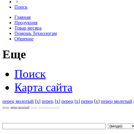
>
Поиск
Главная
Продукция
Товар месяца
Помощь Технологам
Общение
Еще
Поиск
Карта сайта
перец молотый
[
x
]
перец
[
x
]
перец
[
x
]
перец
[
x
]
перец молотый
перец
перец молотый
перец черный молотый