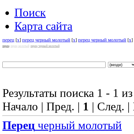
Поиск
Карта сайта
перец
[
x
]
перец черный молотый
[
x
]
перец черный молотый
[
x
]
перец
перец молотый
перец черный молотый
Результаты поиска 1 - 1 из
Начало | Пред. |
1
| След. |
Перец
черный молотый